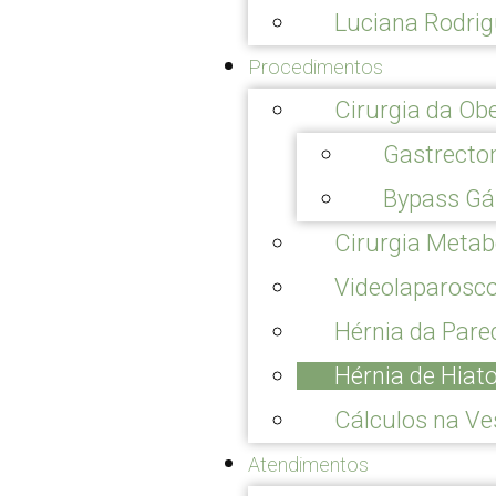
Luciana Rodri
Procedimentos
Cirurgia da Ob
Gastrectom
Bypass Gá
Cirurgia Metab
Videolaparosc
Hérnia da Par
Hérnia de Hiat
Cálculos na Ve
Atendimentos