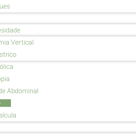
gues
esidade
ia Vertical
strico
ólica
opia
ede Abdominal
o
sícula