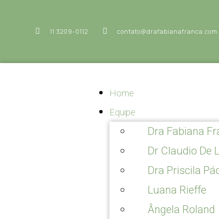
11 3209-0112
contato@drafabianafranca.com
Home
Equipe
Dra Fabiana F
Dr Claudio De 
Dra Priscila P
Luana Rieffe
Ângela Roland