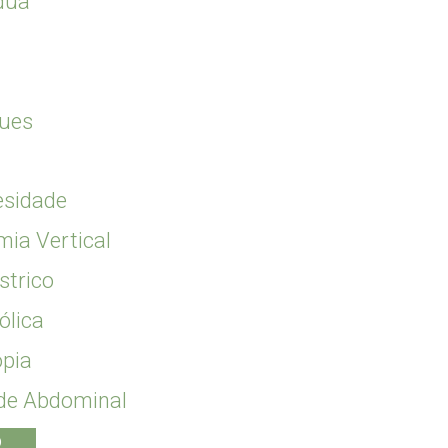
ádua
gues
esidade
ia Vertical
strico
ólica
opia
ede Abdominal
o