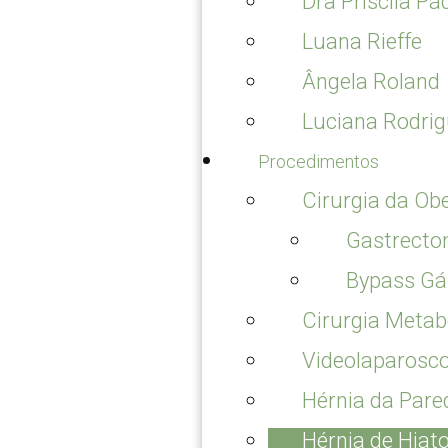
Dra Priscila P
Luana Rieffe
Ângela Roland
Luciana Rodri
Procedimentos
Cirurgia da Ob
Gastrectom
Bypass Gá
Cirurgia Metab
Videolaparosc
Hérnia da Par
Hérnia de Hiat