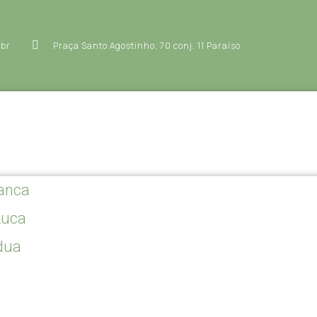
.br
Praça Santo Agostinho, 70 conj. 11 Paraíso
ranca
Luca
ádua